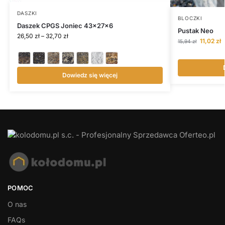
DASZKI
BLOCZKI
Daszek CPGS Joniec 43x27x6
Pustak Neo
26,50
zł
–
32,70
zł
11,02
zł
15,94
zł
Dowiedz się więcej
POMOC
O nas
FAQs