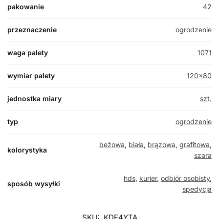
pakowanie
42
przeznaczenie
ogrodzenie
waga palety
1071
wymiar palety
120×80
jednostka miary
szt.
typ
ogrodzenie
beżowa
,
biała
,
brązowa
,
grafitowa
,
kolorystyka
szara
hds
,
kurier
,
odbiór osobisty
,
sposób wysyłki
spedycja
SKU:
KDF4YTA