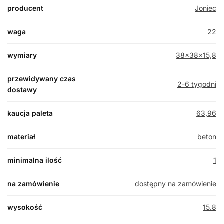
producent
Joniec
waga
22
wymiary
38x38x15,8
przewidywany czas
2-6 tygodni
dostawy
kaucja paleta
63,96
materiał
beton
minimalna ilość
1
na zamówienie
dostępny na zamówienie
wysokość
15.8