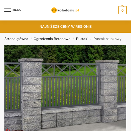
MENU
0
NAJNIŻSZE CENY W REGIONIE
Strona główna
Ogrodzenia Betonowe
Pustaki
Pustak słupkowy GTS38 Joniec 38x38x15.8
/
/
/