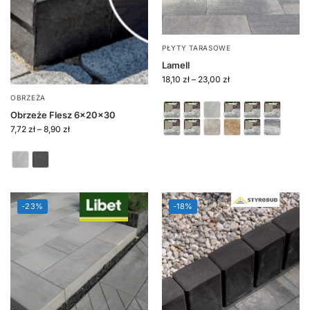
PŁYTY TARASOWE
Lamell
18,10
zł
–
23,00
zł
OBRZEŻA
Obrzeże Flesz 6x20x30
7,72
zł
–
8,90
zł
-23%
-18%