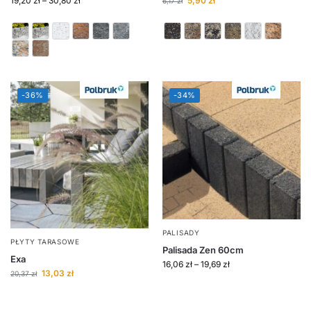
19,20
zł
–
30,80
zł
5,90
zł
6,17
zł
-36%
-34%
PALISADY
PŁYTY TARASOWE
Palisada Zen 60cm
Exa
16,06
zł
–
19,69
zł
13,03
zł
20,37
zł