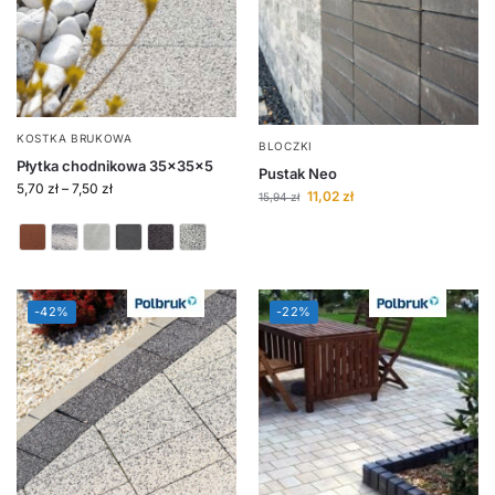
KOSTKA BRUKOWA
BLOCZKI
Płytka chodnikowa 35x35x5
Pustak Neo
5,70
zł
–
7,50
zł
11,02
zł
15,94
zł
-42%
-22%