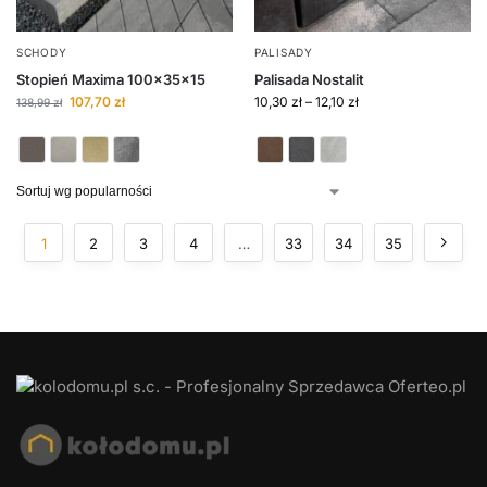
SCHODY
PALISADY
Stopień Maxima 100x35x15
Palisada Nostalit
107,70
zł
10,30
zł
–
12,10
zł
138,99
zł
1
2
3
4
…
33
34
35