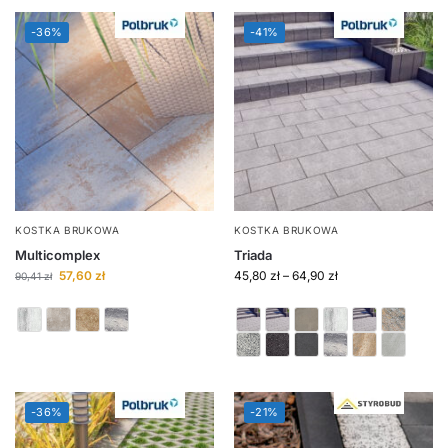
-36%
-41%
KOSTKA BRUKOWA
KOSTKA BRUKOWA
Multicomplex
Triada
57,60
zł
45,80
zł
–
64,90
zł
90,41
zł
-36%
-21%