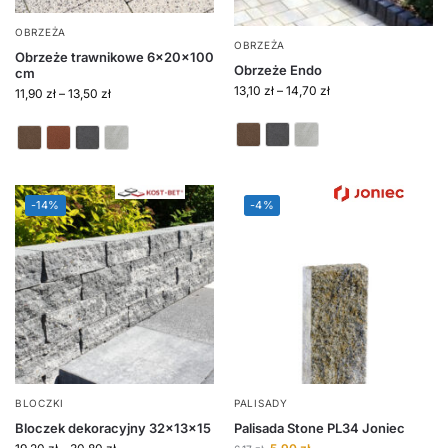
OBRZEŻA
OBRZEŻA
Obrzeże trawnikowe 6x20x100
Obrzeże Endo
cm
13,10
zł
–
14,70
zł
11,90
zł
–
13,50
zł
-14%
-4%
BLOCZKI
PALISADY
Bloczek dekoracyjny 32x13x15
Palisada Stone PL34 Joniec