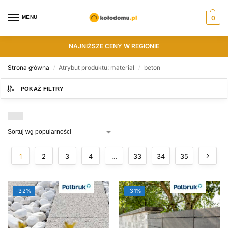
MENU
0
NAJNIŻSZE CENY W REGIONIE
Strona główna
Atrybut produktu: materiał
beton
/
/
POKAŻ FILTRY
1
2
3
4
…
33
34
35
-32%
-31%