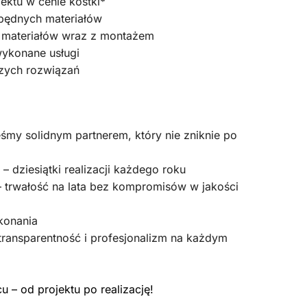
ktu w cenie kostki*
zbędnych materiałów
p materiałów wraz z montażem
wykonane usługi
zych rozwiązań
teśmy solidnym partnerem, który nie zniknie po
– dziesiątki realizacji każdego roku
 trwałość na lata bez kompromisów w jakości
konania
 transparentność i profesjonalizm na każdym
 – od projektu po realizację!