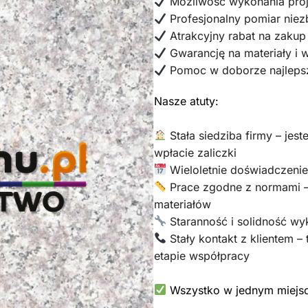
Możliwość wykonania proje
Profesjonalny pomiar nie
Atrakcyjny rabat na zaku
Gwarancję na materiały i 
Pomoc w doborze najleps
Nasze atuty:
Stała siedziba firmy – jes
wpłacie zaliczki
Wieloletnie doświadczenie 
Prace zgodne z normami –
materiałów
Staranność i solidność wy
Stały kontakt z klientem –
etapie współpracy
Wszystko w jednym miejscu