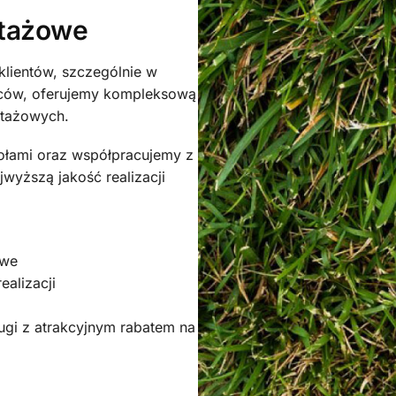
ntażowe
lientów, szczególnie w
ców, oferujemy kompleksową
ntażowych.
łami oraz współpracujemy z
wyższą jakość realizacji
owe
alizacji
ugi z atrakcyjnym rabatem na