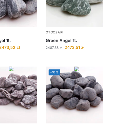
OTOCZAKI
el 1t.
Green Angel 1t.
2473,52
zł
2473,51
zł
2487,38
zł
-10%