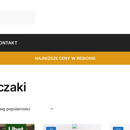
ONTAKT
NAJNIŻSZE CENY W REGIONIE
czaki
-1%
-3%