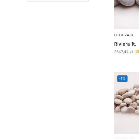
OTOCZAKI
Riviera 1t.
2
2647,44
zł
-1%