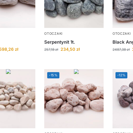
OTOCZAKI
OTOCZAKI
Serpentynit 1t.
Black Ang
598,26
zł
234,50
zł
257,18
zł
2487,38
zł
-15%
-12%