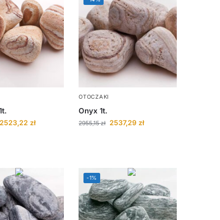
OTOCZAKI
t.
Onyx 1t.
2523,22
zł
2537,29
zł
2955,15
zł
-1%