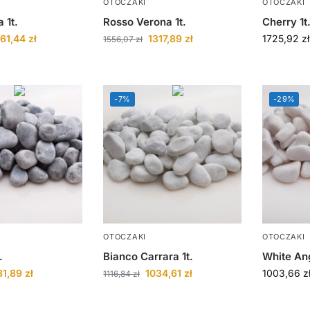
OTOCZAKI
OTOCZAKI
 1t.
Rosso Verona 1t.
Cherry 1t
261,44
zł
1317,89
zł
1725,92
zł
1556,07
zł
-7%
-29%
OTOCZAKI
OTOCZAKI
.
Bianco Carrara 1t.
White Ang
81,89
zł
1034,61
zł
1003,66
z
1116,84
zł