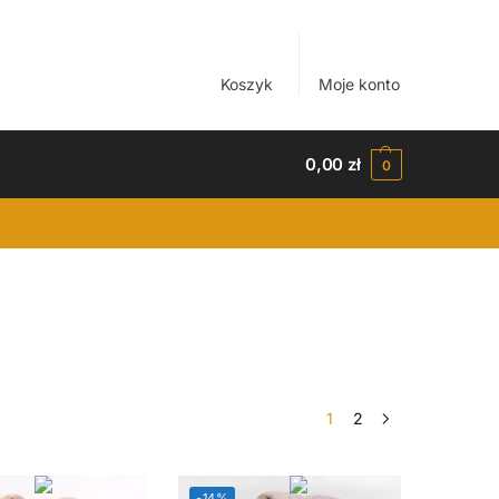
Koszyk
Moje konto
0,00
zł
0
1
2
-14%