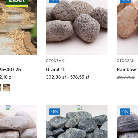
OTOCZAKI
OTOCZAKI
25-40) 25
Granit 1t.
Rainbow 1
2,10
zł
392,88
zł
–
578,55
zł
2606,05
zł
-9%
-1%