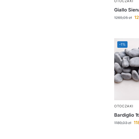
OTOCZAKI
Giallo Siena
1
1269,05
zł
-1%
OTOCZAKI
Bardiglio 1t
11
1189,03
zł