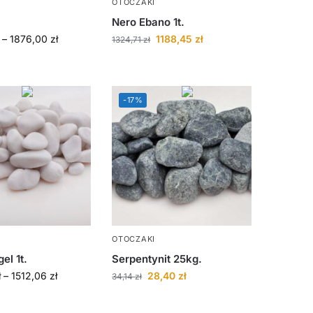
OTOCZAKI
.
Nero Ebano 1t.
–
1876,00
zł
1188,45
zł
1324,71
zł
-17%
OTOCZAKI
el 1t.
Serpentynit 25kg.
ł
–
1512,06
zł
28,40
zł
34,14
zł