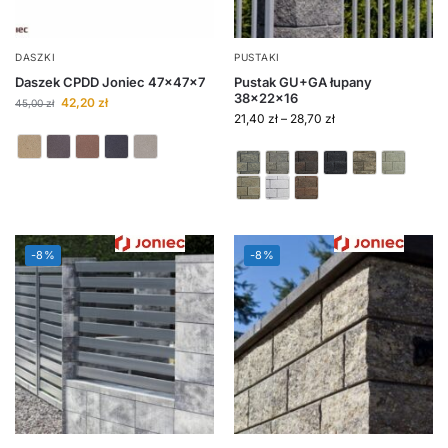
DASZKI
PUSTAKI
Daszek CPDD Joniec 47x47x7
Pustak GU+GA łupany
38x22x16
42,20
zł
45,00
zł
21,40
zł
–
28,70
zł
-8%
-8%