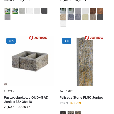
-8%
-8%
PUSTAKI
PALISADY
Pustak słupkowy GUD+GAD
Palisada Stone PL50 Joniec
Joniec 38x38x16
15,80
zł
17,16
zł
29,50
zł
–
37,30
zł