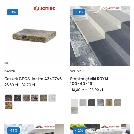
-9%
-10%
DASZKI
SCHODY
Daszek CPGS Joniec 43x27x6
Stopień gładki ROYAL
100x40x15
26,50
zł
–
32,70
zł
118,80
zł
–
125,90
zł
-14%
-12%