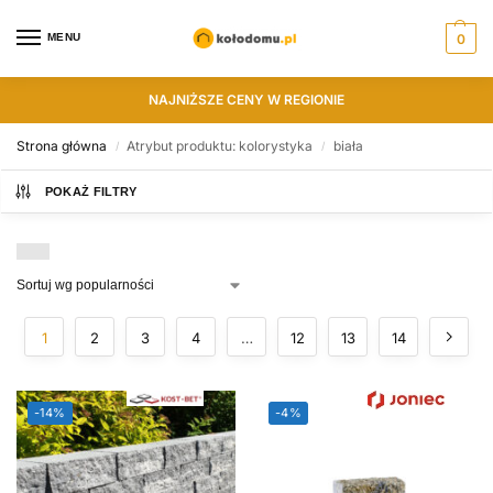
MENU
0
NAJNIŻSZE CENY W REGIONIE
Strona główna
Atrybut produktu: kolorystyka
biała
/
/
POKAŻ FILTRY
1
2
3
4
…
12
13
14
-14%
-4%