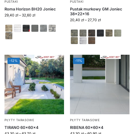
PUSTAKI
PUSTAKI
Roma Horizon BH20 Joniec
Pustak murkowy GM Joniec
38x22x16
29,40
zł
–
32,60
zł
20,40
zł
–
27,70
zł
-12%
-11%
PŁYTY TARASOWE
PŁYTY TARASOWE
TIRANO 60x60x4
RIBENA 60x60x4
43,30
zł
–
63,70
zł
43,30
zł
–
60,90
zł