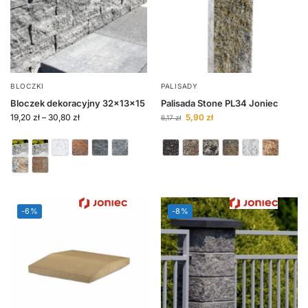
BLOCZKI
PALISADY
Bloczek dekoracyjny 32x13x15
Palisada Stone PL34 Joniec
19,20
zł
–
30,80
zł
5,90
zł
6,17
zł
-6%
-8%