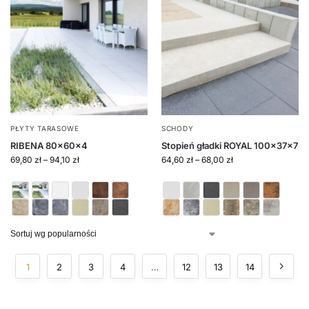
PŁYTY TARASOWE
SCHODY
RIBENA 80x60x4
Stopień gładki ROYAL 100x37x7
69,80
zł
–
94,10
zł
64,60
zł
–
68,00
zł
1
2
3
4
…
12
13
14