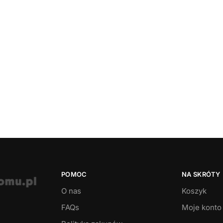
POMOC
NA SKRÓTY
O nas
Koszyk
FAQs
Moje konto