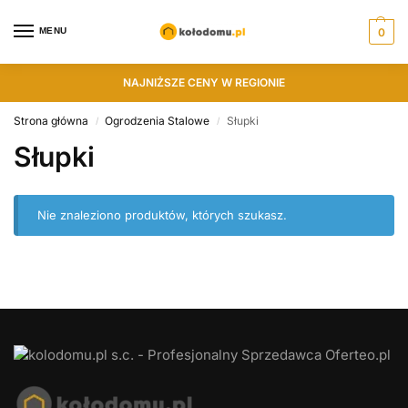
MENU
0
NAJNIŻSZE CENY W REGIONIE
Strona główna
Ogrodzenia Stalowe
Słupki
/
/
Słupki
Nie znaleziono produktów, których szukasz.