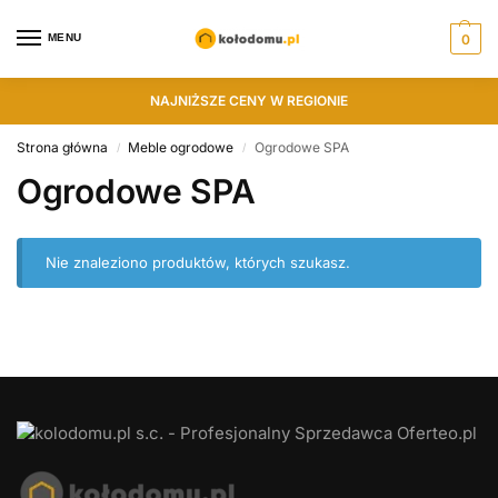
MENU
0
NAJNIŻSZE CENY W REGIONIE
Strona główna
Meble ogrodowe
Ogrodowe SPA
/
/
Ogrodowe SPA
Nie znaleziono produktów, których szukasz.