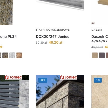
SIATKI OGRODZENIOWE
DASZKI
tone PL34
DOX20/247 Joniec
Daszek C
47x47x7
46,20
zł
50,39
zł
zł
4
45,00
zł
-8%
-1%