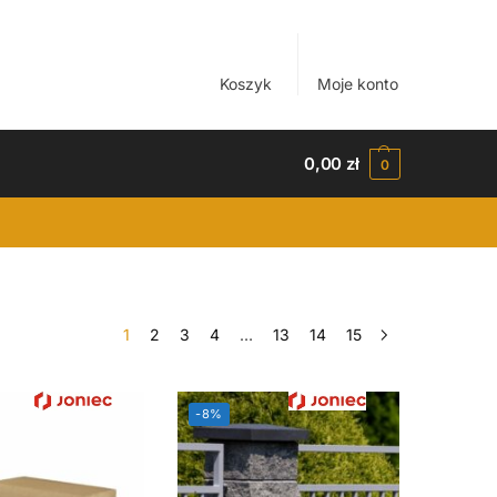
Koszyk
Moje konto
0,00
zł
0
1
2
3
4
…
13
14
15
-8%