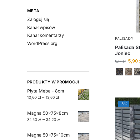
META
Zaloguj się
Kanał wpisów
Kanał komentarzy
PALISADY
WordPress.org
Palisada S
Joniec
5,90
6,17
zł
PRODUKTY W PROMOCJI
Płyta Meba - 8cm
–
10,60
zł
13,60
zł
-8%
Magna 50x75x8cm
–
32,50
zł
34,20
zł
Magna 50x75x10cm