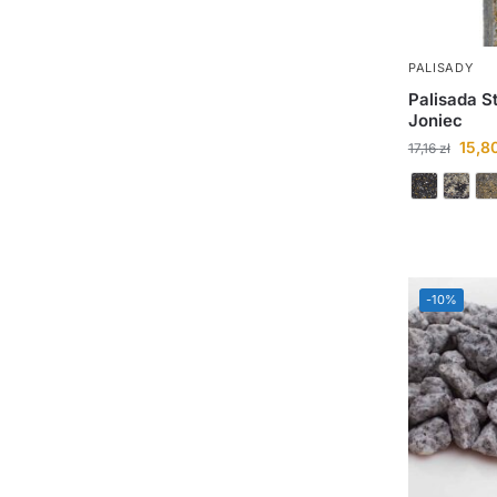
PALISADY
Palisada S
Joniec
15,8
17,16
zł
-10%