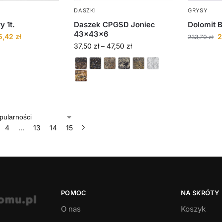
DASZKI
GRYSY
y 1t.
Daszek CPGSD Joniec
Dolomit Bi
43x43x6
5,42
zł
2
233,70
zł
37,50
zł
–
47,50
zł
4
…
13
14
15
POMOC
NA SKRÓTY
O nas
Koszyk