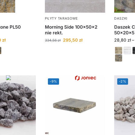
PŁYTY TARASOWE
DASZKI
tone PL50
Morning Side 100x50x2
Daszek C
nie rekt.
50x20x5
0
zł
295,50
zł
28,80
zł
–
334,56
zł
-9%
-2%