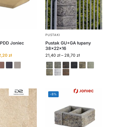
PUSTAKI
PDD Joniec
Pustak GU+GA łupany
38x22x16
2,20
zł
21,40
zł
–
28,70
zł
-8%