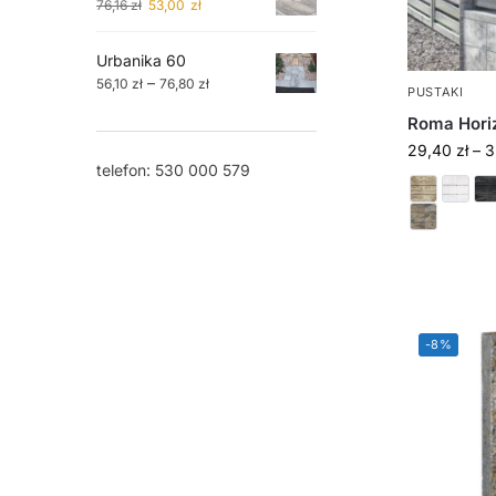
76,16
zł
53,00
zł
Urbanika 60
–
56,10
zł
76,80
zł
PUSTAKI
Roma Hori
29,40
zł
–
3
telefon: 530 000 579
-8%