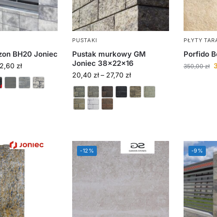
PUSTAKI
PŁYTY TA
zon BH20 Joniec
Pustak murkowy GM
Porfido 
Joniec 38x22x16
2,60
zł
350,00
zł
20,40
zł
–
27,70
zł
-12%
-9%