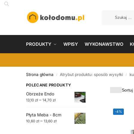
PRODUKTY
WPISY
WYKONAWSTWO
K
Strona główna
Atrybut produktu: sposób wysyłki
ku
/
/
POLECANE PRODUKTY
Obrzeże Endo
–
13,10
zł
14,70
zł
-4%
Płyta Meba - 8cm
–
10,60
zł
13,60
zł