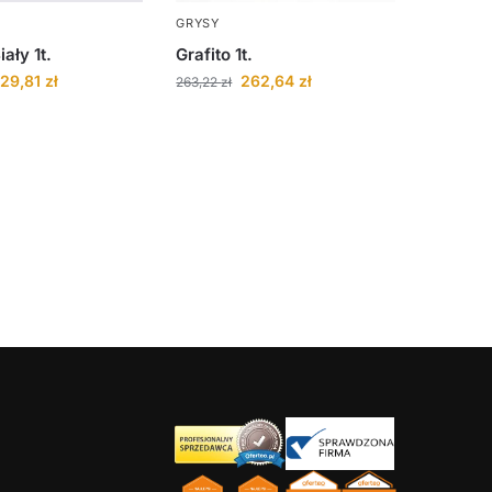
GRYSY
ały 1t.
Grafito 1t.
29,81
zł
262,64
zł
263,22
zł