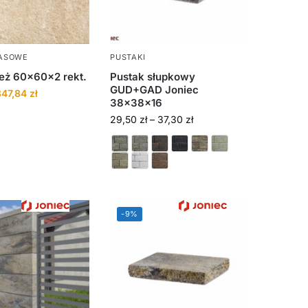
RASOWE
PUSTAKI
Beż 60x60x2 rekt.
Pustak słupkowy
GUD+GAD Joniec
347,84
zł
38x38x16
29,50
zł
–
37,30
zł
-9%