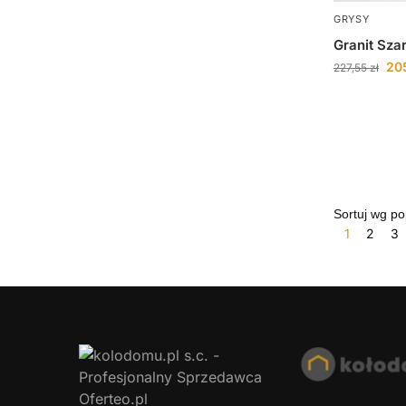
GRYSY
Granit Szar
20
227,55
zł
1
2
3