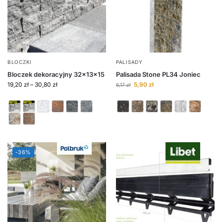
BLOCZKI
PALISADY
Bloczek dekoracyjny 32x13x15
Palisada Stone PL34 Joniec
19,20
zł
–
30,80
zł
5,90
zł
6,17
zł
-36%