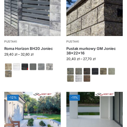
PUSTAKI
PUSTAKI
Roma Horizon BH20 Joniec
Pustak murkowy GM Joniec
38x22x16
29,40
zł
–
32,60
zł
20,40
zł
–
27,70
zł
-12%
-11%