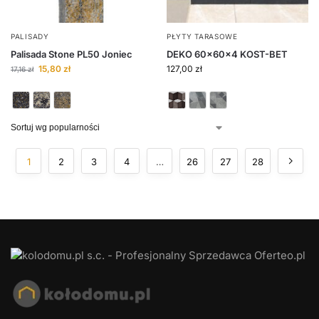
PALISADY
PŁYTY TARASOWE
Palisada Stone PL50 Joniec
DEKO 60x60x4 KOST-BET
15,80
zł
127,00
zł
17,16
zł
1
2
3
4
…
26
27
28