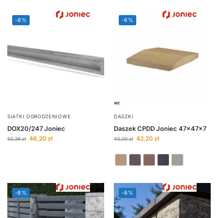
-8%
-6%
SIATKI OGRODZENIOWE
DASZKI
DOX20/247 Joniec
Daszek CPDD Joniec 47x47x7
46,20
zł
42,20
zł
50,39
zł
45,00
zł
-8%
-8%