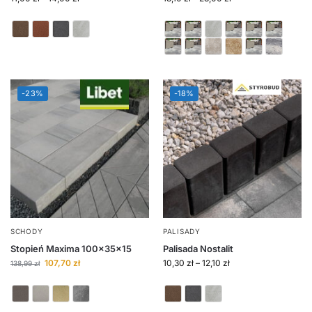
-23%
-18%
SCHODY
PALISADY
Stopień Maxima 100x35x15
Palisada Nostalit
107,70
zł
10,30
zł
–
12,10
zł
138,99
zł