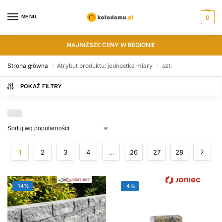
MENU
0
NAJNIŻSZE CENY W REGIONIE
Strona główna
Atrybut produktu: jednostka miary
szt.
/
/
POKAŻ FILTRY
1
2
3
4
…
26
27
28
-14%
-4%