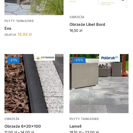
OBRZEŻA
PŁYTY TARASOWE
Obrzeże Libet Bord
Exa
16,50
zł
13,03
zł
20,37
zł
-21%
-25%
OBRZEŻA
PŁYTY TARASOWE
Obrzeże 6x20x100
Lamell
11,00
zł
–
14,00
zł
18,10
zł
–
23,00
zł