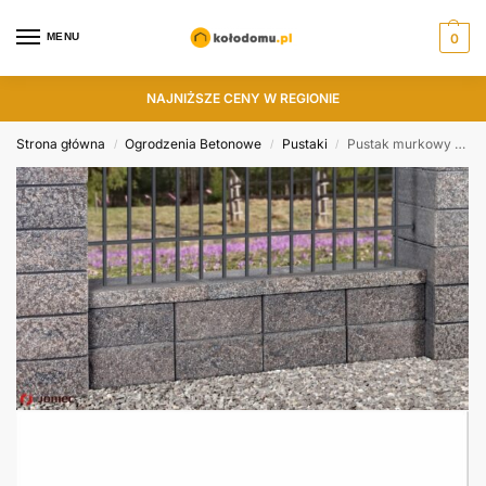
MENU
0
NAJNIŻSZE CENY W REGIONIE
Strona główna
Ogrodzenia Betonowe
Pustaki
Pustak murkowy GTM38 Joniec 38x38x15.8
/
/
/