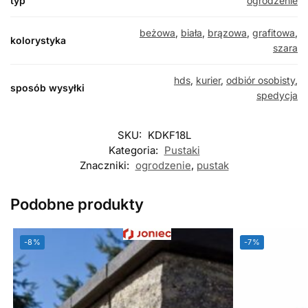
typ
ogrodzenie
beżowa
,
biała
,
brązowa
,
grafitowa
,
kolorystyka
szara
hds
,
kurier
,
odbiór osobisty
,
sposób wysyłki
spedycja
SKU:
KDKF18L
Kategoria:
Pustaki
Znaczniki:
ogrodzenie
,
pustak
Podobne produkty
-8%
-7%