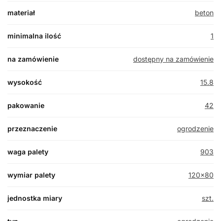
materiał
beton
minimalna ilość
1
na zamówienie
dostępny na zamówienie
wysokość
15.8
pakowanie
42
przeznaczenie
ogrodzenie
waga palety
903
wymiar palety
120×80
jednostka miary
szt.