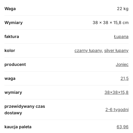
Waga
22 kg
Wymiary
38 × 38 × 15,8 cm
faktura
Łupana
kolor
czarny łupany
,
silver łupany
producent
Joniec
waga
21,5
wymiary
38x38x15,8
przewidywany czas
2-6 tygodni
dostawy
kaucja paleta
63,96