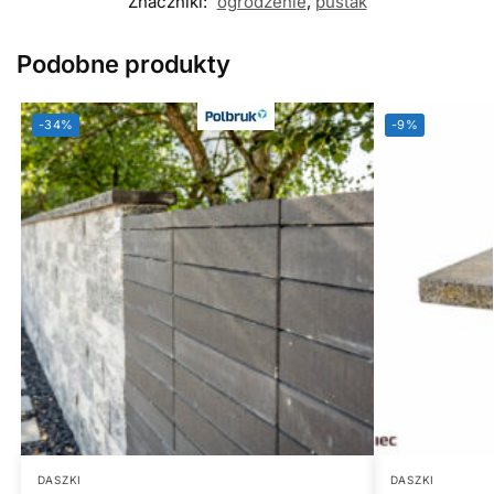
Znaczniki:
ogrodzenie
,
pustak
Podobne produkty
-34%
-9%
DASZKI
DASZKI