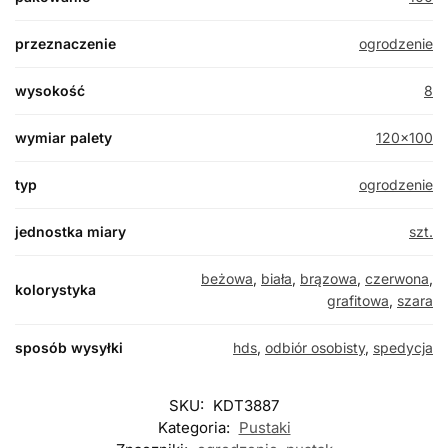
przeznaczenie
ogrodzenie
wysokość
8
wymiar palety
120×100
typ
ogrodzenie
jednostka miary
szt.
beżowa
,
biała
,
brązowa
,
czerwona
,
kolorystyka
grafitowa
,
szara
sposób wysyłki
hds
,
odbiór osobisty
,
spedycja
SKU:
KDT3887
Kategoria:
Pustaki