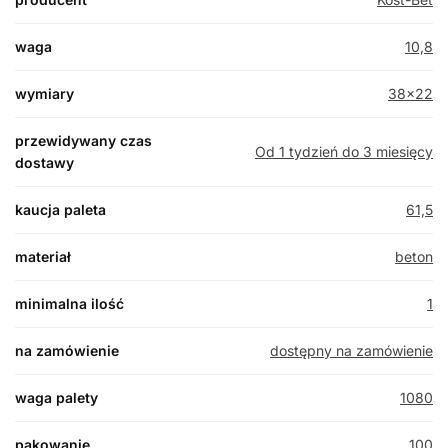
waga
10,8
wymiary
38×22
przewidywany czas
Od 1 tydzień do 3 miesięcy
dostawy
kaucja paleta
61,5
materiał
beton
minimalna ilość
1
na zamówienie
dostępny na zamówienie
waga palety
1080
pakowanie
100