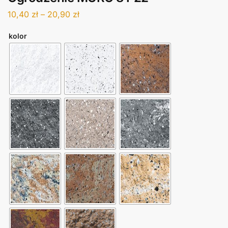
10,40
zł
–
20,90
zł
kolor