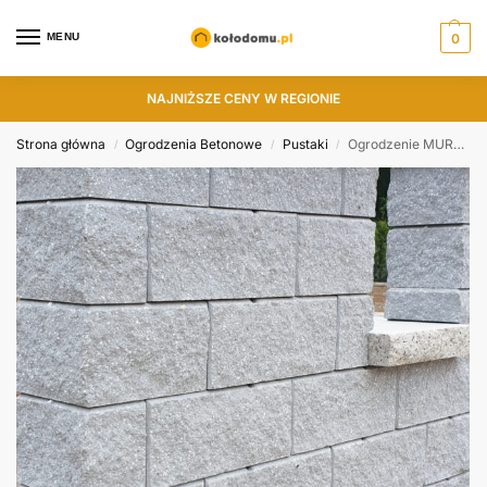
MENU
0
NAJNIŻSZE CENY W REGIONIE
Strona główna
Ogrodzenia Betonowe
Pustaki
Ogrodzenie MURO 8 P22
/
/
/