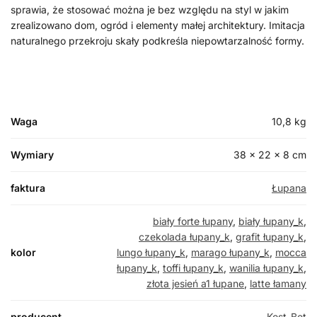
sprawia, że stosować można je bez względu na styl w jakim
zrealizowano dom, ogród i elementy małej architektury. Imitacja
naturalnego przekroju skały podkreśla niepowtarzalność formy.
Waga
10,8 kg
Wymiary
38 × 22 × 8 cm
faktura
Łupana
biały forte łupany
,
biały łupany_k
,
czekolada łupany_k
,
grafit łupany_k
,
kolor
lungo łupany_k
,
marago łupany_k
,
mocca
łupany_k
,
toffi łupany_k
,
wanilia łupany_k
,
złota jesień a1 łupane
,
latte łamany
producent
Kost-Bet