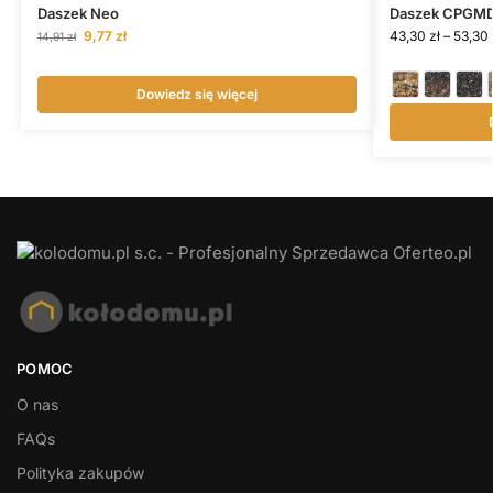
Daszek Neo
Daszek CPGMD
9,77
zł
43,30
zł
–
53,30
14,91
zł
Dowiedz się więcej
POMOC
O nas
FAQs
Polityka zakupów