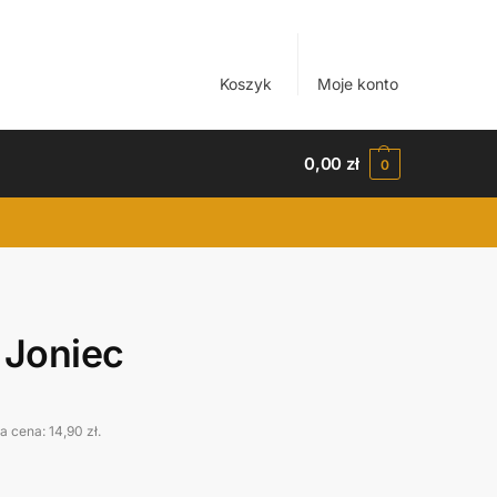
Koszyk
Moje konto
0,00
zł
0
Joniec
za cena:
14,90
zł
.