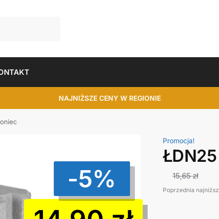
ONTAKT
NAJNIŻSZE CENY W REGIONIE
oniec
Promocja!
ŁDN25 
-5%
15,65
zł
Poprzednia najniżs