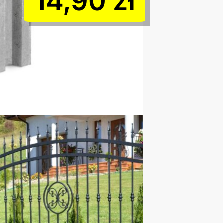
14,90
zł