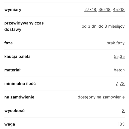
wymiary
27×18
,
36×18
,
45×18
przewidywany czas
od 3 dni do 3 miesięcy
dostawy
faza
brak fazy
kaucja paleta
55,35
materiał
beton
minimalna ilość
7
,
78
na zamówienie
dostępny na zamówienie
wysokość
8
waga
183