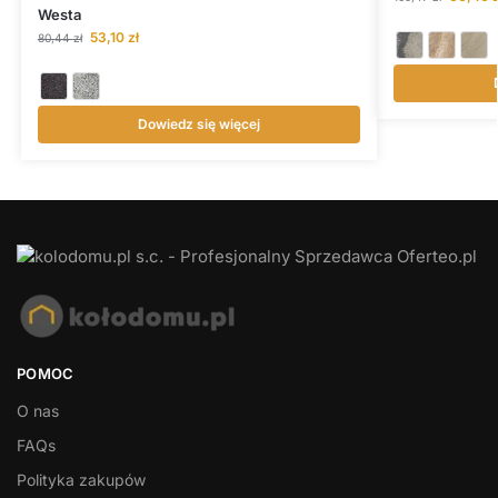
Westa
53,10
zł
80,44
zł
Dowiedz się więcej
POMOC
O nas
FAQs
Polityka zakupów