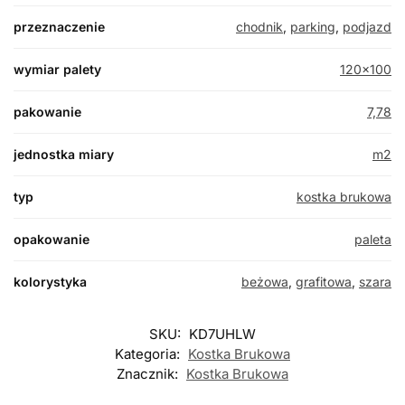
przeznaczenie
chodnik
,
parking
,
podjazd
wymiar palety
120×100
pakowanie
7,78
jednostka miary
m2
typ
kostka brukowa
opakowanie
paleta
kolorystyka
beżowa
,
grafitowa
,
szara
SKU:
KD7UHLW
Kategoria:
Kostka Brukowa
Znacznik:
Kostka Brukowa