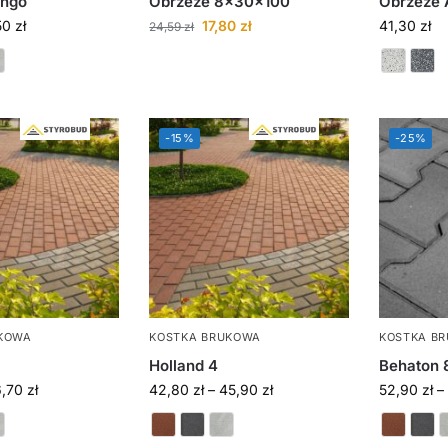
ingo
Obrzeże 8x30x100
Obrzeże 
50
zł
17,80
zł
41,30
zł
24,59
zł
-15%
-25%
KOWA
KOSTKA BRUKOWA
KOSTKA B
Holland 4
Behaton 
6,70
zł
42,80
zł
–
45,90
zł
52,90
zł
–