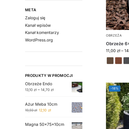
META
Zaloguj się
Kanał wpisów
Kanał komentarzy
OBRZEŻA
WordPress.org
Obrzeże 6
11,00
zł
–
1
PRODUKTY W PROMOCJI
Obrzeże Endo
-18%
–
13,10
zł
14,70
zł
Ażur Meba 10cm
19,93
zł
12,10
zł
Magna 50x75x10cm