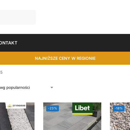
ONTAKT
NAJNIŻSZE CENY W REGIONIE
35
-23%
-18%