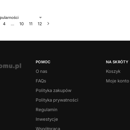
4
…
10
11
12
POMOC
NA SKRÓTY
O nas
Koszyk
FAQs
Moje konto
Polityka zakupów
Polityka prywatności
Regulamin
Inwestycje
Współpraca