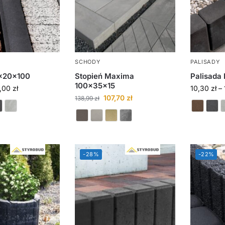
SCHODY
PALISADY
x20x100
Stopień Maxima
Palisada 
100x35x15
4,00
zł
10,30
zł
–
107,70
zł
138,99
zł
-28%
-22%