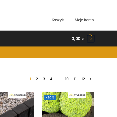
Koszyk
Moje konto
0,00
zł
0
1
2
3
4
…
10
11
12
-20%