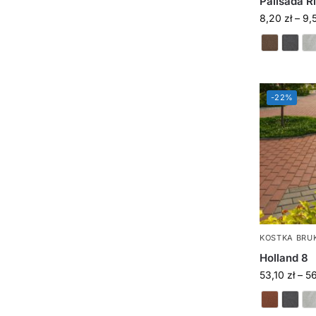
Palisada R
8,20
zł
–
9,
-22%
KOSTKA BRU
Holland 8
53,10
zł
–
5