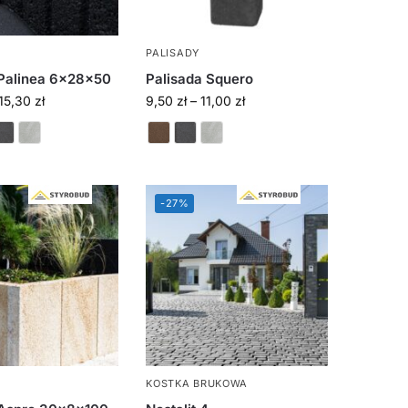
PALISADY
Palinea 6x28x50
Palisada Squero
15,30
zł
9,50
zł
–
11,00
zł
-27%
KOSTKA BRUKOWA