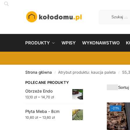
PRODUKTY
WPISY
WYKONAWSTWO
K
Strona główna
Atrybut produktu: kaucja paleta
55,
/
/
POLECANE PRODUKTY
Obrzeże Endo
–
13,10
zł
14,70
zł
-21%
Płyta Meba - 8cm
–
10,60
zł
13,60
zł