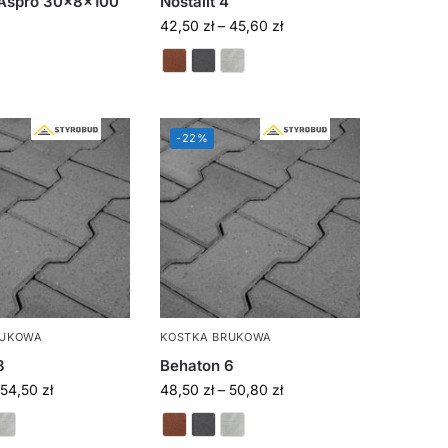
Aspro 30x8x100
Nostalit 4
42,50
zł
–
45,60
zł
-22%
RUKOWA
KOSTKA BRUKOWA
8
Behaton 6
54,50
zł
48,50
zł
–
50,80
zł