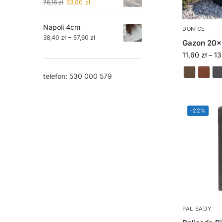
76,16
zł
53,00
zł
Napoli 4cm
DONICE
–
38,40
zł
57,60
zł
Gazon 20
11,60
zł
–
1
telefon: 530 000 579
-22%
PALISADY