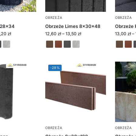
OBRZEŻA
OBRZEŻA
x28x34
Obrzeże Limes 8x30x48
Obrzeże 
3,20
zł
12,60
zł
–
13,50
zł
13,00
zł
–
-28%
OBRZEŻA
OBRZEŻA