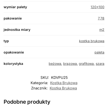
wymiar palety
120×100
pakowanie
7,78
jednostka miary
m2
typ
kostka brukowa
opakowanie
paleta
kolorystyka
beżowa
,
brązowa
,
grafitowa
,
szara
SKU:
KDVPU25
Kategoria:
Kostka Brukowa
Znacznik:
Kostka Brukowa
Podobne produkty