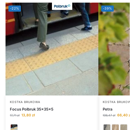
-22%
-39%
KOSTKA BRUKOWA
KOSTKA BRUKO
Focus Polbruk 35x35x5
Petra
13,80
zł
66,40
z
17,71
zł
109,47
zł