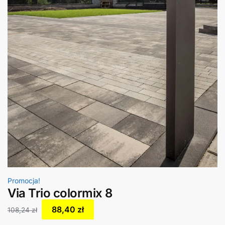
Promocja!
Via Trio colormix 8
88,40
zł
108,24
zł