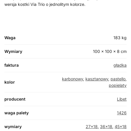
wersja kostki Via Trio o jednolitym kolorze.
Waga
183 kg
Wymiary
100 × 100 × 8 cm
faktura
gładka
karbonowy
,
kasztanowy
,
pastello
,
kolor
popielaty
producent
Libet
waga palety
1426
wymiary
27×18
,
36×18
,
45×18