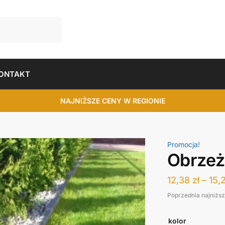
ONTAKT
NAJNIŻSZE CENY W REGIONIE
Promocja!
Obrzeż
12,38
zł
–
15,
Poprzednia najniżs
kolor