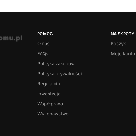
POMOC
NA SKRÓTY
O nas
Koszyk
FAQs
Moje konto
Polityka zakupów
Polityka prywatności
Regulamin
Inwestycje
Współpraca
Wykonawstwo