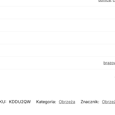
brązo
KU:
KDDU2QW
Kategoria:
Obrzeża
Znacznik:
Obrze