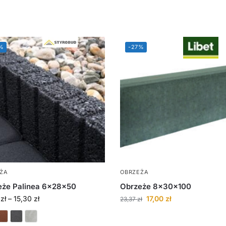
%
-27%
ŻA
OBRZEŻA
eże Palinea 6x28x50
Obrzeże 8x30x100
0
zł
–
15,30
zł
17,00
zł
23,37
zł