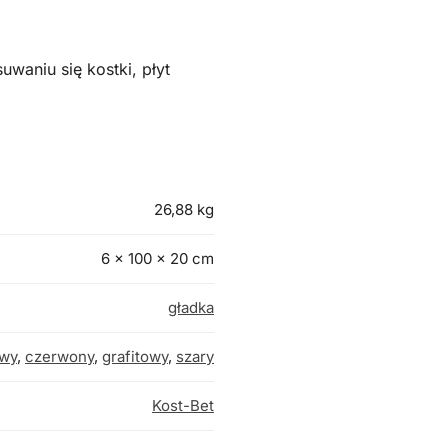
aniu się kostki, płyt
26,88 kg
6 × 100 × 20 cm
gładka
owy
,
czerwony
,
grafitowy
,
szary
Kost-Bet