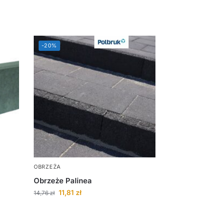
-20%
OBRZEŻA
Obrzeże Palinea
11,81
zł
14,76
zł