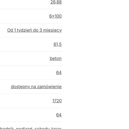
26,88
6×100
Od 1 tydzień do 3 miesięcy
61,5
beton
64
dostępny na zamówienie
1720
64
hodnik
,
podjazd
,
schody
,
taras