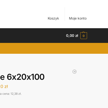
Koszyk
Moje konto
0,00
zł
0
e 6x20x100
20
zł
za cena:
12,38
zł
.