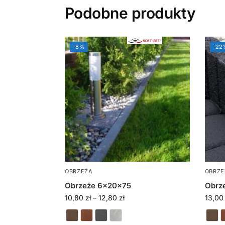
Podobne produkty
-8%
-22
OBRZEŻA
OBRZE
Obrzeże 6x20x75
Obrz
10,80
zł
–
12,80
zł
13,0