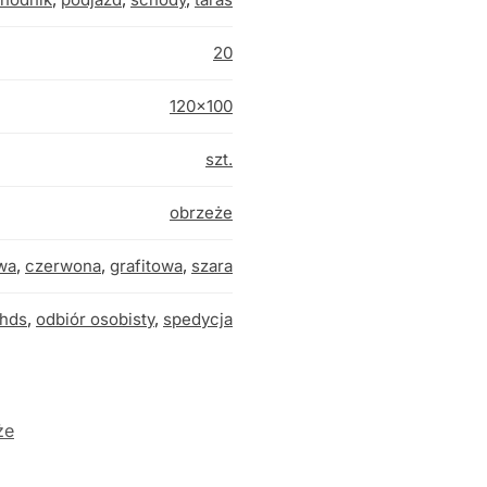
20
120×100
szt.
obrzeże
wa
,
czerwona
,
grafitowa
,
szara
hds
,
odbiór osobisty
,
spedycja
że