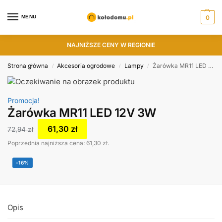
MENU
0
NAJNIŻSZE CENY W REGIONIE
Strona główna
Akcesoria ogrodowe
Lampy
Żarówka MR11 LED 12V 3W
/
/
/
Promocja!
Żarówka MR11 LED 12V 3W
61,30
zł
72,94
zł
Poprzednia najniższa cena:
61,30
zł
.
-16%
Opis