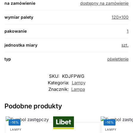
na zamówienie
dostępny na zamówienie
wymiar palety
120×100
pakowanie
1
jednostka miary
szt.
typ
oświetlenie
SKU:
KDJFPWG
Kategoria:
Lampy
Znacznik:
Lampa
Podobne produkty
-16%
-16%
LAMPY
LAMPY