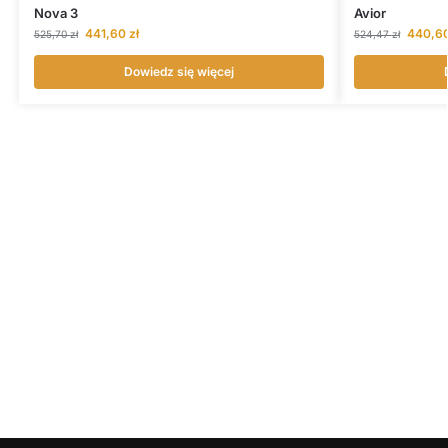
Nova 3
Avior
441,60
zł
440,6
525,70
zł
524,47
zł
Dowiedz się więcej