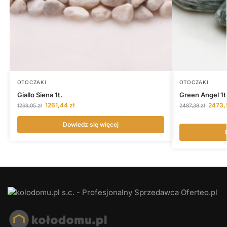
OTOCZAKI
OTOCZAKI
Giallo Siena 1t.
Green Angel 1t
1261,44
zł
2473,
1269,05
zł
2487,38
zł
Dowiedz się więcej