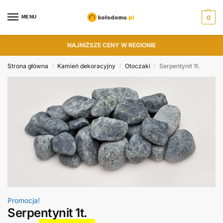
MENU
0
NAJNIŻSZE CENY W REGIONIE
Strona główna
Kamień dekoracyjny
Otoczaki
Serpentynit 1t.
/
/
/
Promocja!
Serpentynit 1t.