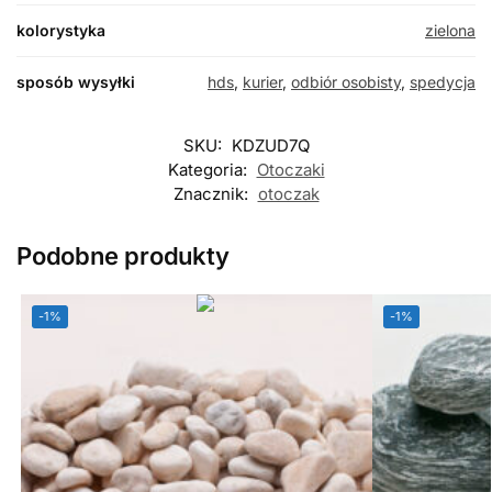
kolorystyka
zielona
sposób wysyłki
hds
,
kurier
,
odbiór osobisty
,
spedycja
SKU:
KDZUD7Q
Kategoria:
Otoczaki
Znacznik:
otoczak
Podobne produkty
-1%
-1%