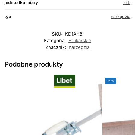
jednostka miary
szt.
typ
narzędzia
SKU:
KD1AH8I
Kategoria:
Brukarskie
Znacznik:
narzędzia
Podobne produkty
-6%