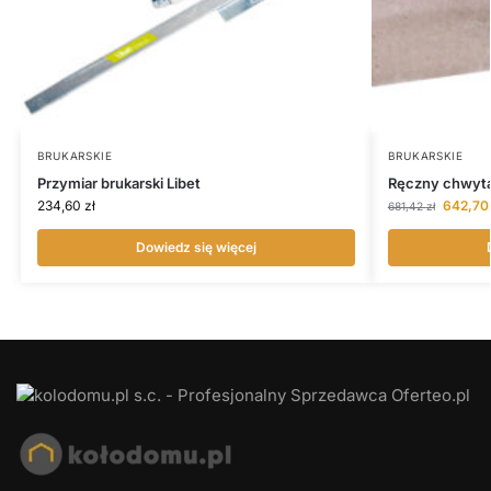
BRUKARSKIE
BRUKARSKIE
Przymiar brukarski Libet
Ręczny chwyta
234,60
zł
642,7
681,42
zł
Dowiedz się więcej