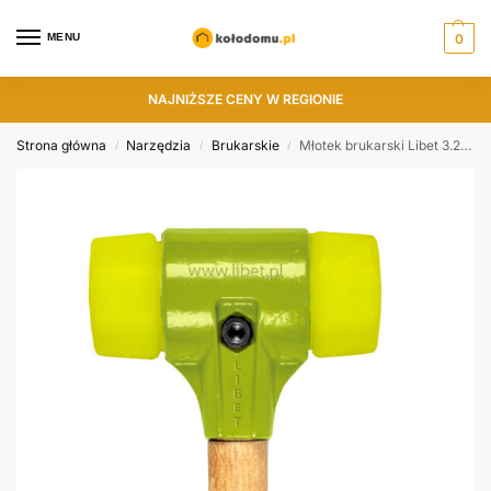
MENU
0
NAJNIŻSZE CENY W REGIONIE
Strona główna
Narzędzia
Brukarskie
Młotek brukarski Libet 3.2 kg duży (Guma-Guma)
/
/
/