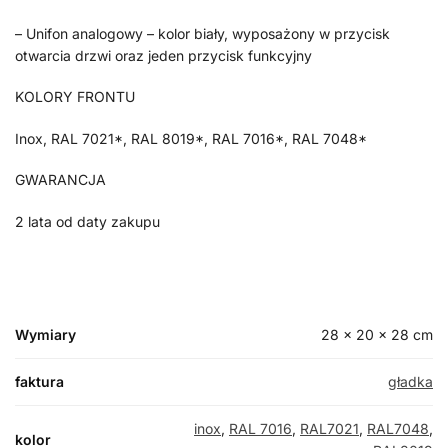
– Unifon analogowy – kolor biały, wyposażony w przycisk
otwarcia drzwi oraz jeden przycisk funkcyjny
KOLORY FRONTU
Inox, RAL 7021*, RAL 8019*, RAL 7016*, RAL 7048*
GWARANCJA
2 lata od daty zakupu
Wymiary
28 × 20 × 28 cm
faktura
gładka
inox
,
RAL 7016
,
RAL7021
,
RAL7048
,
kolor