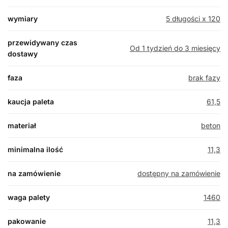
wymiary
5 długości x 120
przewidywany czas
Od 1 tydzień do 3 miesięcy
dostawy
faza
brak fazy
kaucja paleta
61,5
materiał
beton
minimalna ilość
11,3
na zamówienie
dostępny na zamówienie
waga palety
1460
pakowanie
11,3