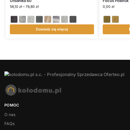
Urbanika 60
Focus Polbruk
56,10
zł
–
76,80
zł
0,00
zł
Dowiedz się więcej
POMOC
O nas
FAQs