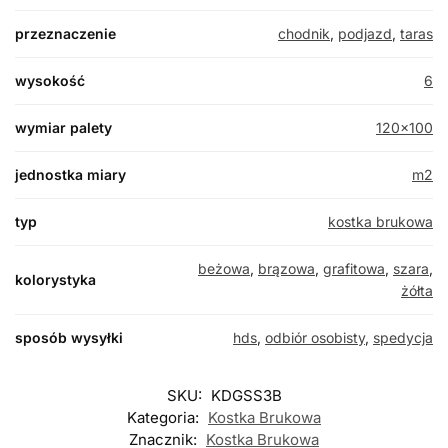
przeznaczenie
chodnik
,
podjazd
,
taras
wysokość
6
wymiar palety
120×100
jednostka miary
m2
typ
kostka brukowa
beżowa
,
brązowa
,
grafitowa
,
szara
,
kolorystyka
żółta
sposób wysyłki
hds
,
odbiór osobisty
,
spedycja
SKU:
KDGSS3B
Kategoria:
Kostka Brukowa
Znacznik:
Kostka Brukowa