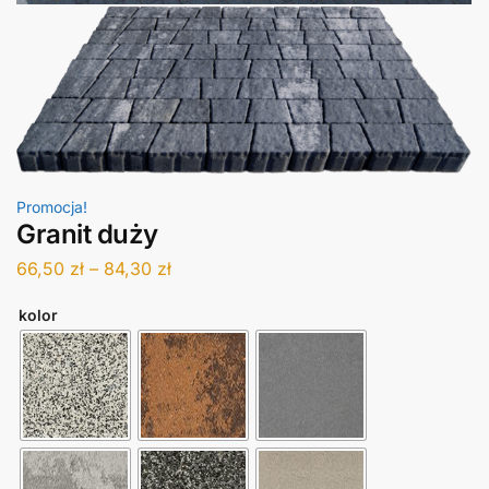
Promocja!
Granit duży
66,50
zł
–
84,30
zł
kolor