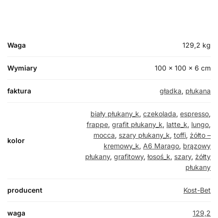
Waga
129,2 kg
Wymiary
100 × 100 × 6 cm
faktura
gładka
,
płukana
biały płukany_k
,
czekolada
,
espresso
,
frappe
,
grafit płukany_k
,
latte_k
,
lungo
,
mocca
,
szary płukany_k
,
toffi
,
żółto –
kolor
kremowy_k
,
A6 Marago
,
brązowy
płukany
,
grafitowy
,
łosoś_k
,
szary
,
żółty
płukany
producent
Kost-Bet
waga
129,2