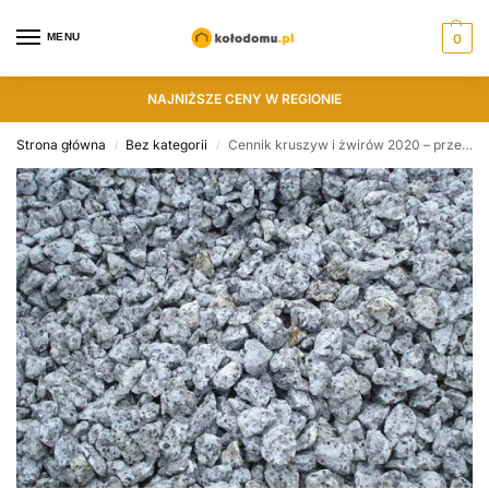
MENU
0
NAJNIŻSZE CENY W REGIONIE
Strona główna
Bez kategorii
Cennik kruszyw i żwirów 2020 – przegląd cen poszczególnych kruszyw i żwirów
/
/