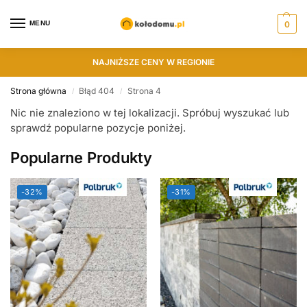
MENU
0
NAJNIŻSZE CENY W REGIONIE
Strona główna
Błąd 404
Strona 4
/
/
Nic nie znaleziono w tej lokalizacji. Spróbuj wyszukać lub
sprawdź popularne pozycje poniżej.
Popularne Produkty
-32%
-31%