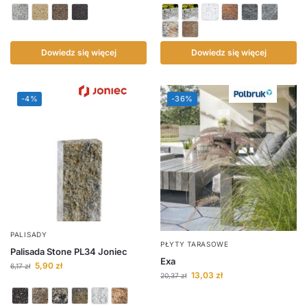
Dowiedz się więcej
Dowiedz się więcej
-4%
-36%
PALISADY
PŁYTY TARASOWE
Palisada Stone PL34 Joniec
Exa
5,90
zł
6,17
zł
13,03
zł
20,37
zł