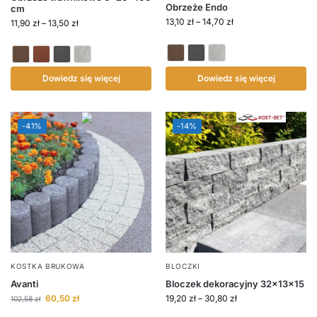
Obrzeże Endo
cm
13,10
zł
–
14,70
zł
11,90
zł
–
13,50
zł
Dowiedz się więcej
Dowiedz się więcej
-41%
-14%
KOSTKA BRUKOWA
BLOCZKI
Avanti
Bloczek dekoracyjny 32x13x15
60,50
zł
19,20
zł
–
30,80
zł
102,58
zł