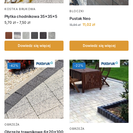
KOSTKA BRUKOWA
BLOCZKI
Płytka chodnikowa 35x35x5
Pustak Neo
5,70
zł
–
7,50
zł
11,02
zł
15,94
zł
Dowiedz się więcej
Dowiedz się więcej
-42%
-22%
OBRZEŻA
OBRZEŻA
Obrzeże trawnikowe 6x20x100